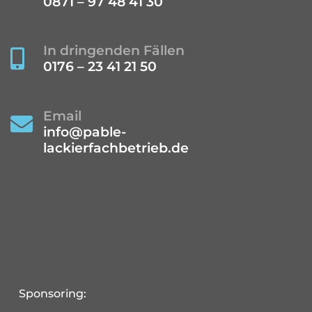
0871 – 97 48 41 30
In dringenden Fällen

0176 – 23 41 21 50
Email

info@pable-
lackierfachbetrieb.de
Sponsoring: