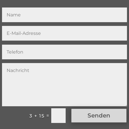
Senden
=
3 + 15