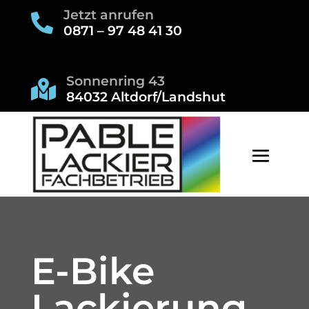
Jetzt anrufen

0871 – 97 48 41 30
Sonnenring 43

84032 Altdorf/Landshut
E-Bike
Lackierung