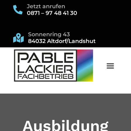
Jetzt anrufen

0871 – 97 48 41 30
Sonnenring 43

84032 Altdorf/Landshut
Ausbildung